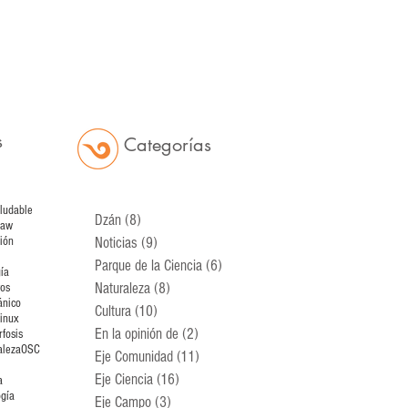
s
Categorías
aludable
Dzán
(8)
8 entradas
kaw
ión
Noticias
(9)
9 entradas
Parque de la Ciencia
(6)
6 entradas
ía
Naturaleza
(8)
8 entradas
tos
ánico
Cultura
(10)
10 entradas
inux
En la opinión de
(2)
2 entradas
fosis
aleza
OSC
Eje Comunidad
(11)
11 entradas
Eje Ciencia
(16)
16 entradas
a
ogía
Eje Campo
(3)
3 entradas