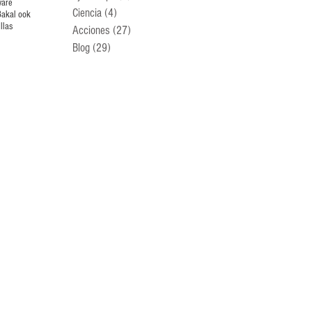
ware
Ciencia
(4)
4 entradas
Bakal ook
llas
Acciones
(27)
27 entradas
Blog
(29)
29 entradas