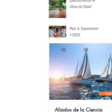
¡Descubriendo el
clima de Dzan!
Plan A: Experimenta
1-2022
10
10
Leer
Eje campo
Aliados de la Ciencia