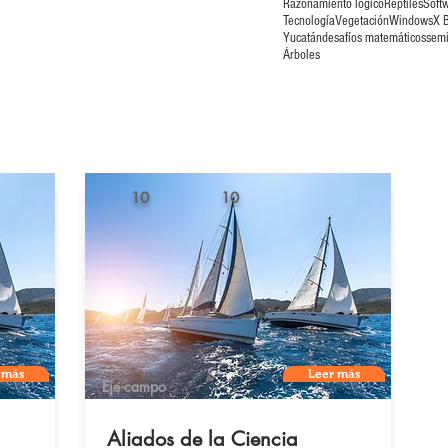
Razonamiento lógico
Reptiles
Soft
Tecnología
Vegetación
Windows
X 
Yucatán
desafíos matemáticos
semi
Árboles
10
10
 más
Leer más
Eje campo
Aliados de la Ciencia