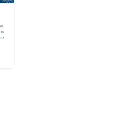
tus
 tu
tos