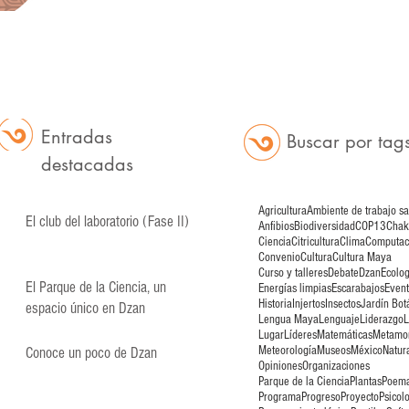
Entradas
Buscar
por
tag
destacadas
Agricultura
Ambiente de trabajo s
El club del laboratorio (Fase II)
Anfibios
Biodiversidad
COP13
Cha
Ciencia
Citricultura
Clima
Computac
Convenio
Cultura
Cultura Maya
Curso y talleres
Debate
Dzan
Ecolog
El Parque de la Ciencia, un
Energías limpias
Escarabajos
Even
Historia
Injertos
Insectos
Jardín Bot
espacio único en Dzan
Lengua Maya
Lenguaje
Liderazgo
L
Lugar
Líderes
Matemáticas
Metamor
Meteorología
Museos
México
Natur
Conoce un poco de Dzan
Opiniones
Organizaciones
Parque de la Ciencia
Plantas
Poem
Programa
Progreso
Proyecto
Psicol