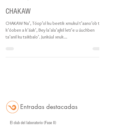
Pedro Uc
24 may 2017
CHAKAW
CHAKAW Na’, Tóop’ol ku beetik xmukul t’aano’ob tu
k’óoben a k’áak’, Bey la’ala’ajkil leti’e u úuchben
ta’anil ku tsikbalo’. Junkúul xnuk...
Entradas
destacadas