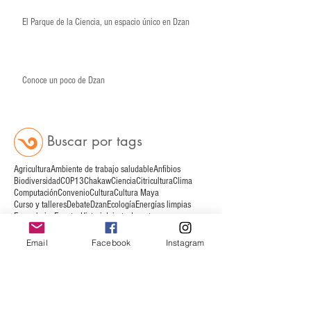
El club del laboratorio (Fase II)
El Parque de la Ciencia, un espacio único en Dzan
Conoce un poco de Dzan
Buscar
por
tags
Agricultura
Ambiente de trabajo saludable
Anfibios
Biodiversidad
COP13
Chakaw
Ciencia
Citricultura
Clima
Computación
Convenio
Cultura
Cultura Maya
Email
Facebook
Instagram
Curso y talleres
Debate
Dzan
Ecología
Energías limpias
Escarabajos
Eventos
Historia
Injertos
Insectos
Jardín Botánico
Lengua Maya
Lenguaje
Liderazgo
Linux
Lugar
Líderes
Matemáticas
Metamorfosis
Meteorología
Museos
México
Naturaleza
OSC
Opiniones
Organizaciones
Parque de la Ciencia
Plantas
Poema
Programa
Progreso