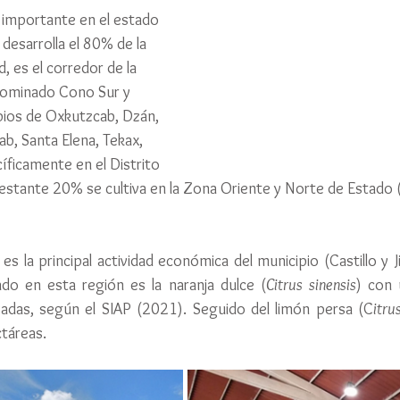
s importante en el estado 
desarrolla el 80% de la 
d, es el corredor de la 
nominado Cono Sur y 
ios de Oxkutzcab, Dzán, 
cab, Santa Elena, Tekax, 
ficamente en el Distrito 
 restante 20% se cultiva en la Zona Oriente y Norte de Estado 
a es la principal actividad económica del municipio (Castillo y 
ivado en esta región es la naranja dulce (
Citrus sinensis
) con 
vadas, según el SIAP (2021). Seguido del limón persa (C
itru
táreas.