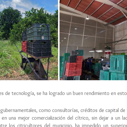
es de tecnología, se ha logrado un buen rendimiento en estos 
gubernamentales, como consultorías, créditos de capital de t
 una mejor comercialización del cítrico, sin dejar a un lado
re los citricultores del municipio, ha impedido un superior 