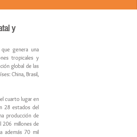
atal y
a que genera una 
es tropicales y 
ión global de las 
es: China, Brasil, 
el cuarto lugar en 
n 28 estados del 
na producción de 
 206 millones de 
ra además 70 mil 