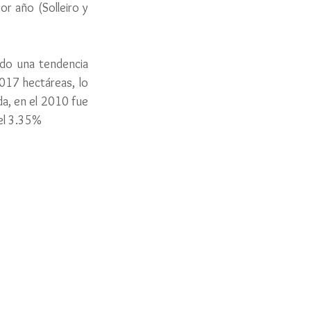
r año (Solleiro y 
do una tendencia 
17 hectáreas, lo 
a, en el 2010 fue 
del 3.35%