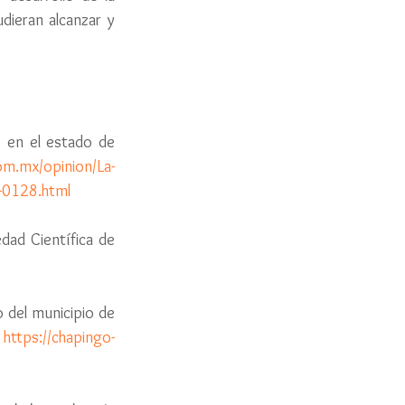
ieran alcanzar y 
 en el estado de 
om.mx/opinion/La-
-0128.html
edad Científica de 
 del municipio de 
 
https://chapingo-