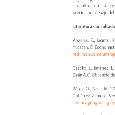
citricultura en esta 
precios por debajo del 
Literatura consultada
Ángeles, E., Jacinto,
Yucatán. El Economist
red-limon-como-una-op
Castillo, J., Jiménez, 
Dzán A.C. Obtenido de
Pérez, O., Nava, M. 20
Gutiérrez Zamora, Ver
cori.mx/geografia/geog