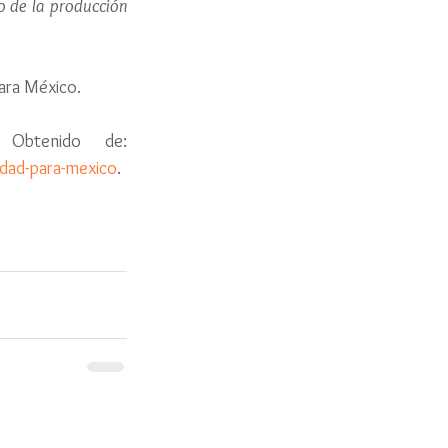
o de la producción 
para México. 
Universidad Nacional Autónoma de México. TecnoAgro No. 132. Obtenido de: 
idad-para-mexico
.