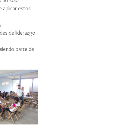
s no solo 
 aplicar estos 
s 
es de liderazgo 
 siendo parte de 