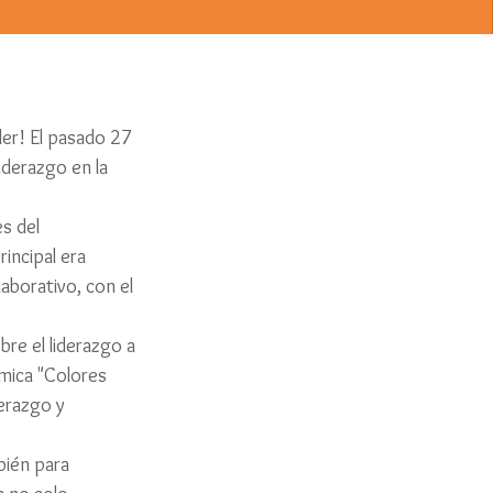
er! El pasado 27 
iderazgo en la 
s del 
incipal era 
aborativo, con el 
re el liderazgo a 
mica "Colores 
erazgo y 
bién para 